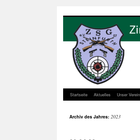
Zum
Inhalt
springen
Startseite
Aktuelles
Unser Verein
2023
Archiv des Jahres: