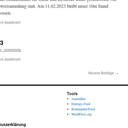
uptversammlung statt. Am 11.02.2023 bleibt unser 10m Stand
lossen.
für
e deaktiviert
10.
und
11.02.2023
23
m_zsgwebsite
für
e deaktiviert
Neujahrsschießen
2023
Neuere Beiträge
→
Tools
Anmelden
Eintrags-Feed
Kommentar-Feed
WordPress.org
utzerklärung