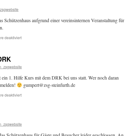
zsgwebsite
s Schützenhaus aufgrund einer vereinsinternen Veranstaltung für
n.
für
e deaktiviert
29.04.23
 DRK
_zsgwebsite
ein 1. Hilfe Kurs mit dem DRK bei uns statt. Wer noch daran
e melden!
gumpert@zsg-steinfurth.de
für
e deaktiviert
1.
Hilfe
Kurs
mit
dem
_zsgwebsite
DRK
das Schützenhaus für Gäste und Besucher leider geschlossen. An