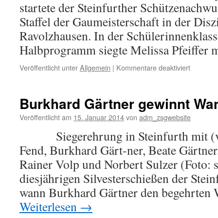
startete der Steinfurther Schützenachwu
Staffel der Gaumeisterschaft in der Diszi
Ravolzhausen. In der Schülerinnenklass
Halbprogramm siegte Melissa Pfeiffer
für
Veröffentlicht unter
Allgemein
|
Kommentare deaktiviert
Pfeiffer
und
Roth
Burkhard Gärtner gewinnt Wa
holen
Gaumeiste
Veröffentlicht am
15. Januar 2014
von
adm_zsgwebsite
Siegerehrung in Steinfurth mit (vo
Fend, Burkhard Gärt-ner, Beate Gärtner, 
Rainer Volp und Norbert Sulzer (Foto: s
diesjährigen Silvesterschießen der Stein
wann Burkhard Gärtner den begehrten
Weiterlesen
→