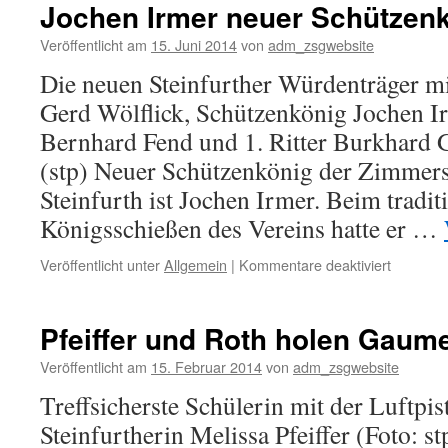
Jochen Irmer neuer Schützen
Veröffentlicht am
15. Juni 2014
von
adm_zsgwebsite
Die neuen Steinfurther Würdenträger mit
Gerd Wölflick, Schützenkönig Jochen Ir
Bernhard Fend und 1. Ritter Burkhard G
(stp) Neuer Schützenkönig der Zimmers
Steinfurth ist Jochen Irmer. Beim tradit
Königsschießen des Vereins hatte er …
für
Veröffentlicht unter
Allgemein
|
Kommentare deaktiviert
Jochen
Irmer
neuer
Pfeiffer und Roth holen Gaumei
Schützen
Veröffentlicht am
15. Februar 2014
von
adm_zsgwebsite
Treffsicherste Schülerin mit der Luftpis
Steinfurtherin Melissa Pfeiffer (Foto: st