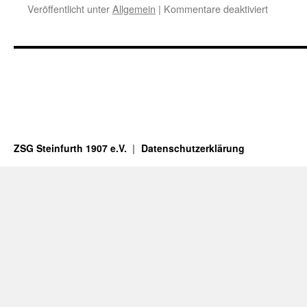
für
Veröffentlicht unter
Allgemein
|
Kommentare deaktiviert
Burkhar
Gärtner
gewinnt
Wanderp
ZSG Steinfurth 1907 e.V.
Datenschutzerklärung