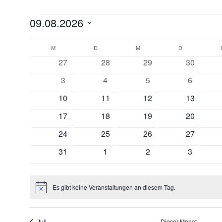
Veranstaltungen
09.08.2026
Datum
Kalender
wählen.
M
MONTAG
D
DIENSTAG
M
MITTWOCH
D
DONNERSTAG
0
0
0
0
27
28
29
30
von
Veranstaltungen
Veranstaltungen
Veranstaltungen
Veranstal
0
0
0
0
3
4
5
6
Veranstaltungen
Veranstaltungen
Veranstaltungen
Veranstaltungen
Veransta
0
0
0
0
10
11
12
13
Veranstaltungen
Veranstaltungen
Veranstaltungen
Veranstal
0
0
0
0
17
18
19
20
Veranstaltungen
Veranstaltungen
Veranstaltungen
Veranstal
0
0
0
0
24
25
26
27
Veranstaltungen
Veranstaltungen
Veranstaltungen
Veranstal
0
0
0
0
31
1
2
3
Veranstaltungen
Veranstaltungen
Veranstaltungen
Veransta
Es gibt keine Veranstaltungen an diesem Tag.
Hinweis
Juli
Dieser Monat