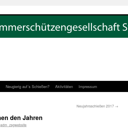
Neugierig auf´s Schießen?
Aktivitäten
Impressum
Neujahrsschießen 2017
→
hen den Jahren
adm_zsgwebsite