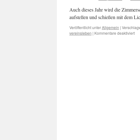
Auch dieses Jahr wird die Zimmersch
aufstellen und schießen mit dem Li
Veröffentlicht unter
Allgemein
|
Verschlagw
für
vereinsleben
|
Kommentare deaktiviert
Vat
be
SV
Ste