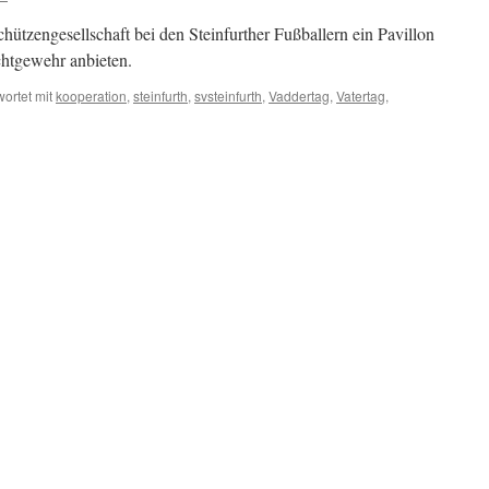
ützengesellschaft bei den Steinfurther Fußballern ein Pavillon
chtgewehr anbieten.
ortet mit
kooperation
,
steinfurth
,
svsteinfurth
,
Vaddertag
,
Vatertag
,
ertag
im
infurth