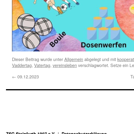
Dieser Beitrag wurde unter
Allgemein
abgelegt und mit
kooperat
Vaddertag
,
Vatertag
,
vereinsleben
verschlagwortet. Setze ein L
←
09.12.2023
T
ZSG Steinfurth 1907 e.V.
Datenschutzerklärung